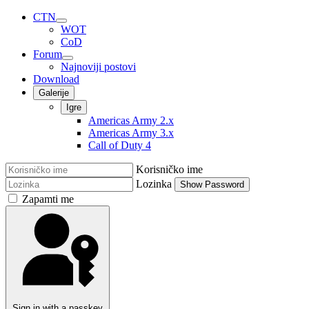
CTN
WOT
CoD
Forum
Najnoviji postovi
Download
Galerije
Igre
Americas Army 2.x
Americas Army 3.x
Call of Duty 4
Korisničko ime
Lozinka
Show Password
Zapamti me
Sign in with a passkey