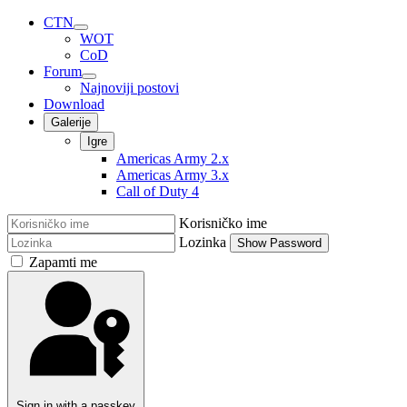
CTN
WOT
CoD
Forum
Najnoviji postovi
Download
Galerije
Igre
Americas Army 2.x
Americas Army 3.x
Call of Duty 4
Korisničko ime
Lozinka
Show Password
Zapamti me
Sign in with a passkey