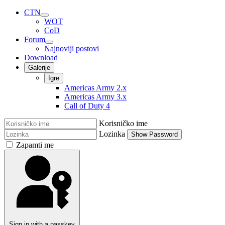
CTN
WOT
CoD
Forum
Najnoviji postovi
Download
Galerije
Igre
Americas Army 2.x
Americas Army 3.x
Call of Duty 4
Korisničko ime
Lozinka
Show Password
Zapamti me
Sign in with a passkey