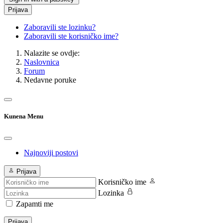
Prijava
Zaboravili ste lozinku?
Zaboravili ste korisničko ime?
Nalazite se ovdje:
Naslovnica
Forum
Nedavne poruke
Kunena Menu
Najnoviji postovi
Prijava
Korisničko ime
Lozinka
Zapamti me
Prijava