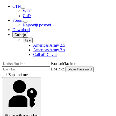
CTN
WOT
CoD
Forum
Najnoviji postovi
Download
Galerije
Igre
Americas Army 2.x
Americas Army 3.x
Call of Duty 4
Korisničko ime
Lozinka
Show Password
Zapamti me
Sign in with a passkey