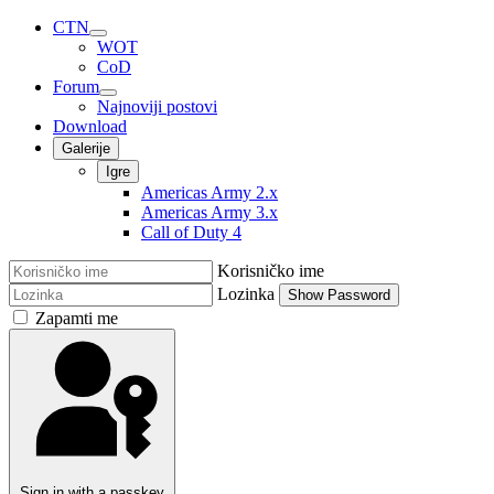
CTN
WOT
CoD
Forum
Najnoviji postovi
Download
Galerije
Igre
Americas Army 2.x
Americas Army 3.x
Call of Duty 4
Korisničko ime
Lozinka
Show Password
Zapamti me
Sign in with a passkey