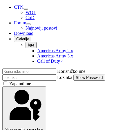
CTN
WOT
CoD
Forum
Najnoviji postovi
Download
Galerije
Igre
Americas Army 2.x
Americas Army 3.x
Call of Duty 4
Korisničko ime
Lozinka
Show Password
Zapamti me
Sign in with a passkey