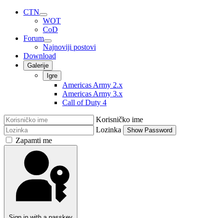
CTN
WOT
CoD
Forum
Najnoviji postovi
Download
Galerije
Igre
Americas Army 2.x
Americas Army 3.x
Call of Duty 4
Korisničko ime
Lozinka
Show Password
Zapamti me
Sign in with a passkey