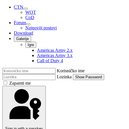
CTN
WOT
CoD
Forum
Najnoviji postovi
Download
Galerije
Igre
Americas Army 2.x
Americas Army 3.x
Call of Duty 4
Korisničko ime
Lozinka
Show Password
Zapamti me
Sign in with a passkey