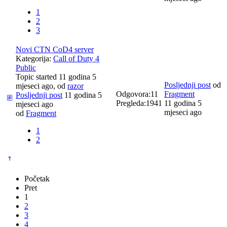
1
2
3
Novi CTN CoD4 server
Kategorija:
Call of Duty 4
Public
Topic started 11 godina 5
Posljednji post
od
mjeseci ago, od
razor
Odgovora:
11
Fragment
Posljednji post
11 godina 5
Pregleda:
1941
11 godina 5
mjeseci ago
mjeseci ago
od
Fragment
1
2
Početak
Pret
1
2
3
4