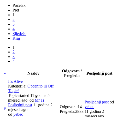
Početak
Pret
1
2
3
4
Sljedeće
Kraj
1
2
3
4
Odgovora /
Naslov
Posljednji post
Pregleda
It's Alive
Kategorija:
Opcenito ili Off
Topic!
Topic started 11 godina 5
mjeseci ago, od
Mr.Ti
Posljednji post
od
Posljednji post
11 godina 2
Odgovora:
14
yebec
mjeseci ago
Pregleda:
2888
11 godina 2
od
yebec
mjeseci ago