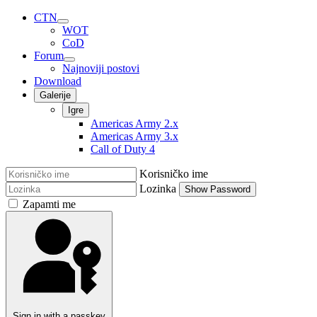
CTN
WOT
CoD
Forum
Najnoviji postovi
Download
Galerije
Igre
Americas Army 2.x
Americas Army 3.x
Call of Duty 4
Korisničko ime
Lozinka
Show Password
Zapamti me
Sign in with a passkey