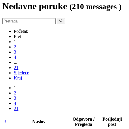
Nedavne poruke
(210 messages )
Početak
Pret
1
2
3
4
...
21
Sljedeće
Kraj
1
2
3
4
21
Odgovora /
Posljednji
Naslov
Pregleda
post