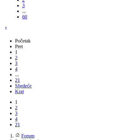
3
...
60
Početak
Pret
1
2
3
4
...
21
Sljedeće
Kraj
1
2
3
4
21
Forum