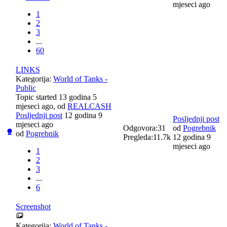
mjeseci ago
1
2
3
...
60
LINKS
Kategorija:
World of Tanks -
Public
Topic started 13 godina 5
mjeseci ago, od
REALCASH
Posljednji post
12 godina 9
Posljednji post
mjeseci ago
Odgovora:
31
od
Pogrebnik
od
Pogrebnik
Pregleda:
11.7k
12 godina 9
mjeseci ago
1
2
3
...
6
Screenshot
Kategorija:
World of Tanks -