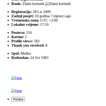
Rank:
Zlatni korisnik
Registracija:
28 Lis 2009
Zadnji posjet:
10 godina 7 mjeseci ago
Vremenska zona:
UTC +2:00
Lokalno vrijeme:
17:19
Postova:
210
Karma:
2
Profile views:
583
Thank you received:
8
Spol:
Muško
Rođendan:
24 Svi 1983
Poruka