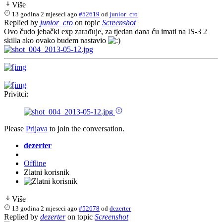
Više
13 godina 2 mjeseci ago
#52619
od
junior_cro
Replied by
junior_cro
on topic
Screenshot
Ovo čudo jebački exp zarađuje, za tjedan dana ću imati na IS-3 2
skilla ako ovako budem nastavio
Privitci:
Please
Prijava
to join the conversation.
dezerter
Offline
Zlatni korisnik
Više
13 godina 2 mjeseci ago
#52678
od
dezerter
Replied by
dezerter
on topic
Screenshot