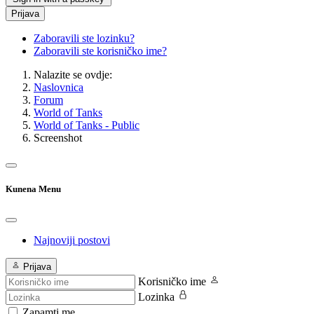
Prijava
Zaboravili ste lozinku?
Zaboravili ste korisničko ime?
Nalazite se ovdje:
Naslovnica
Forum
World of Tanks
World of Tanks - Public
Screenshot
Kunena Menu
Najnoviji postovi
Prijava
Korisničko ime
Lozinka
Zapamti me