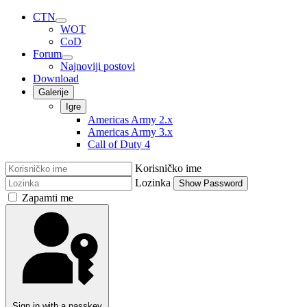
CTN
WOT
CoD
Forum
Najnoviji postovi
Download
Galerije
Igre
Americas Army 2.x
Americas Army 3.x
Call of Duty 4
Korisničko ime
Lozinka
Show Password
Zapamti me
Sign in with a passkey