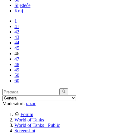
Sljedeće
Kraj
1
41
42
43
44
45
46
47
48
49
50
60
Moderatori:
razor
Forum
World of Tanks
World of Tanks - Public
Screenshot