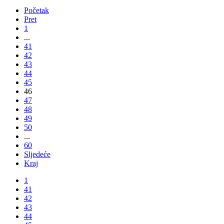
Početak
Pret
1
...
41
42
43
44
45
46
47
48
49
50
...
60
Sljedeće
Kraj
1
41
42
43
44