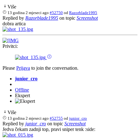
Više
13 godina 2 mjeseci ago
#52750
od
Razorblade1995
Replied by
Razorblade1995
on topic
Screenshot
dobra artica
Privitci:
Please
Prijava
to join the conversation.
junior_cro
Offline
Ekspert
Više
13 godina 2 mjeseci ago
#52755
od
junior_cro
Replied by
junior_cro
on topic
Screenshot
Jedva čekam zadnji top, pravi sniper tenk :side: