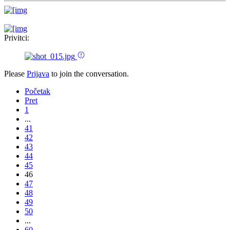
Privitci:
Please
Prijava
to join the conversation.
Početak
Pret
1
...
41
42
43
44
45
46
47
48
49
50
...
60