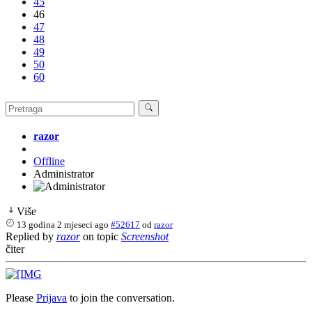
45
46
47
48
49
50
60
razor
Offline
Administrator
Više
13 godina 2 mjeseci ago
#52617
od
razor
Replied by
razor
on topic
Screenshot
čiter
Please
Prijava
to join the conversation.