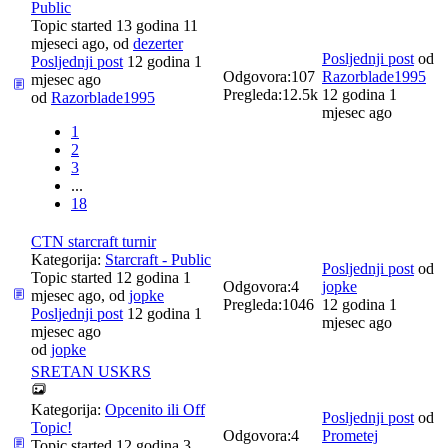
Public
Topic started 13 godina 11
mjeseci ago, od
dezerter
Posljednji post
od
Posljednji post
12 godina 1
Odgovora:
107
Razorblade1995
mjesec ago
Pregleda:
12.5k
12 godina 1
od
Razorblade1995
mjesec ago
1
2
3
...
18
CTN starcraft turnir
Kategorija:
Starcraft - Public
Posljednji post
od
Topic started 12 godina 1
Odgovora:
4
jopke
mjesec ago, od
jopke
Pregleda:
1046
12 godina 1
Posljednji post
12 godina 1
mjesec ago
mjesec ago
od
jopke
SRETAN USKRS
Kategorija:
Opcenito ili Off
Posljednji post
od
Topic!
Odgovora:
4
Prometej
Topic started 12 godina 3