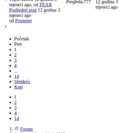
Pregleda:
777
12 godina 3
mjeseci ago, od
FEAR
mjeseci ago
Posljednji post
12 godina 3
mjeseci ago
od
Prometej
Početak
Pret
1
2
3
4
...
14
Sljedeće
Kraj
1
2
3
4
14
Forum