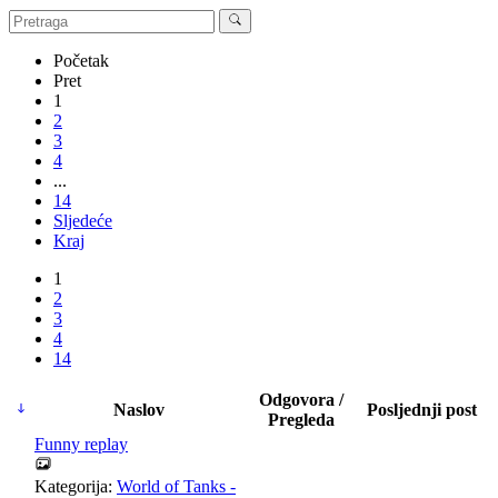
Početak
Pret
1
2
3
4
...
14
Sljedeće
Kraj
1
2
3
4
14
Odgovora /
Naslov
Posljednji post
Pregleda
Funny replay
Kategorija:
World of Tanks -