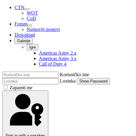
CTN
WOT
CoD
Forum
Najnoviji postovi
Download
Galerije
Igre
Americas Army 2.x
Americas Army 3.x
Call of Duty 4
Korisničko ime
Lozinka
Show Password
Zapamti me
Sign in with a passkey