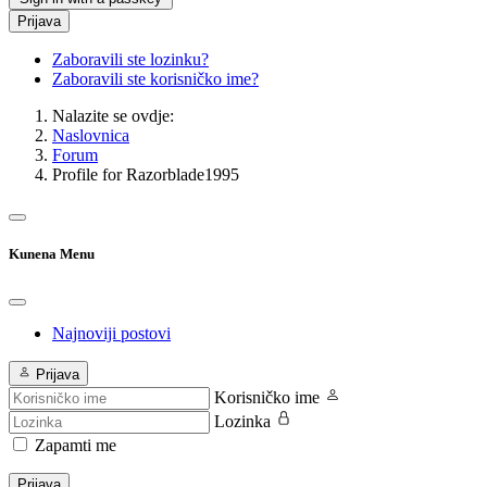
Prijava
Zaboravili ste lozinku?
Zaboravili ste korisničko ime?
Nalazite se ovdje:
Naslovnica
Forum
Profile for Razorblade1995
Kunena Menu
Najnoviji postovi
Prijava
Korisničko ime
Lozinka
Zapamti me
Prijava