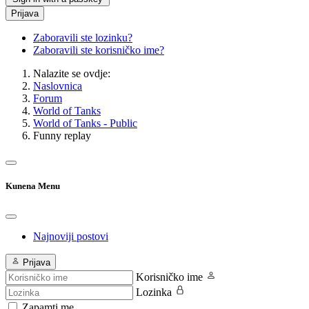
Prijava
Zaboravili ste lozinku?
Zaboravili ste korisničko ime?
Nalazite se ovdje:
Naslovnica
Forum
World of Tanks
World of Tanks - Public
Funny replay
Kunena Menu
Najnoviji postovi
Prijava
Korisničko ime
Lozinka
Zapamti me