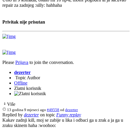
repair za zadnjeg :silly: hahhaha
Privitak nije prisutan
Please
Prijava
to join the conversation.
dezerter
Topic Author
Offline
Zlatni korisnik
Više
13 godina 9 mjeseci ago
#49558
od
dezerter
Replied by
dezerter
on topic
Funny replay
Kakav zadnji kill, moj se zabije u lika i odbaci ga u zrak a ja ga u
zraku skinem haha :woohoo: