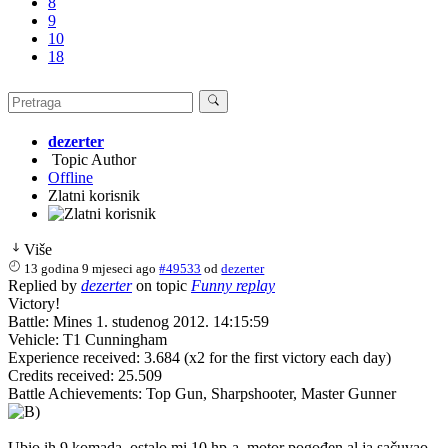
8
9
10
18
dezerter
Topic Author
Offline
Zlatni korisnik
Više
13 godina 9 mjeseci ago
#49533
od
dezerter
Replied by
dezerter
on topic
Funny replay
Victory!
Battle: Mines 1. studenog 2012. 14:15:59
Vehicle: T1 Cunningham
Experience received: 3.684 (x2 for the first victory each day)
Credits received: 25.509
Battle Achievements: Top Gun, Sharpshooter, Master Gunner
Ubio ih 9 komada, ostalo mi 10 hp-a, motor pogođen al ja sačuvao