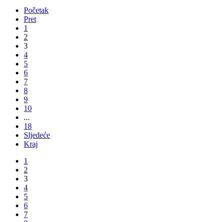
Početak
Pret
1
2
3
4
5
6
7
8
9
10
...
18
Sljedeće
Kraj
1
2
3
4
5
6
7