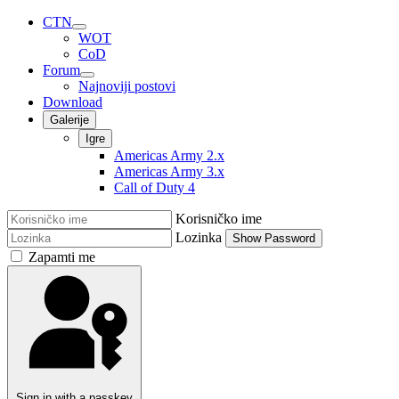
CTN
WOT
CoD
Forum
Najnoviji postovi
Download
Galerije
Igre
Americas Army 2.x
Americas Army 3.x
Call of Duty 4
Korisničko ime
Lozinka
Show Password
Zapamti me
Sign in with a passkey