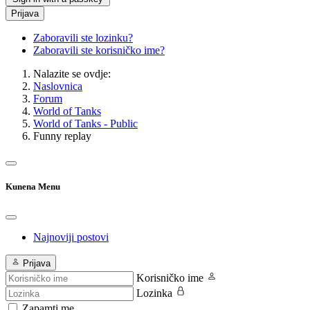
Prijava
Zaboravili ste lozinku?
Zaboravili ste korisničko ime?
Nalazite se ovdje:
Naslovnica
Forum
World of Tanks
World of Tanks - Public
Funny replay
Kunena Menu
Najnoviji postovi
Prijava
Korisničko ime
Lozinka
Zapamti me