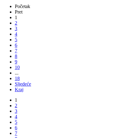
Početak
Pret
1
2
3
4
5
6
7
8
9
10
...
18
Sljedeće
Kraj
1
2
3
4
5
6
7