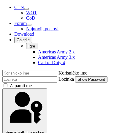
CTN
WOT
CoD
Forum
Najnoviji postovi
Download
Galerije
Igre
Americas Army 2.x
Americas Army 3.x
Call of Duty 4
Korisničko ime
Lozinka
Show Password
Zapamti me
Sign in with a passkey