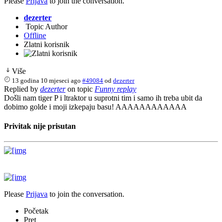
Please
Prijava
to join the conversation.
dezerter
Topic Author
Offline
Zlatni korisnik
Više
13 godina 10 mjeseci ago
#49084
od
dezerter
Replied by
dezerter
on topic
Funny replay
Došli nam tiger P i ltraktor u suprotni tim i samo ih treba ubit da
dobimo golde i moji izkepaju basu! AAAAAAAAAAAA
Privitak nije prisutan
Please
Prijava
to join the conversation.
Početak
Pret