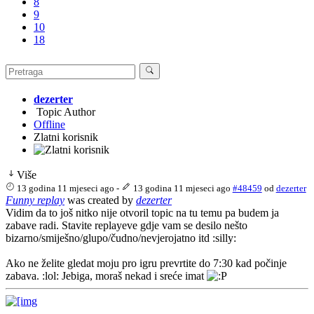
8
9
10
18
dezerter
Topic Author
Offline
Zlatni korisnik
Više
13 godina 11 mjeseci ago
-
13 godina 11 mjeseci ago
#48459
od
dezerter
Funny replay
was created by
dezerter
Vidim da to još nitko nije otvoril topic na tu temu pa budem ja
zabave radi. Stavite replayeve gdje vam se desilo nešto
bizarno/smiješno/glupo/čudno/nevjerojatno itd :silly:
Ako ne želite gledat moju pro igru prevrtite do 7:30 kad počinje
zabava. :lol: Jebiga, moraš nekad i sreće imat