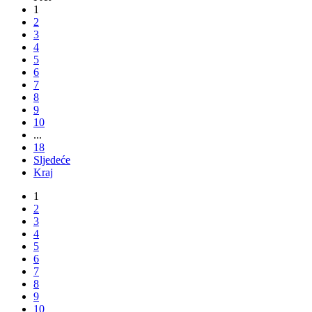
1
2
3
4
5
6
7
8
9
10
...
18
Sljedeće
Kraj
1
2
3
4
5
6
7
8
9
10