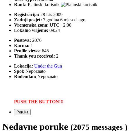
Rank:
Platinski korisnik
Registracija:
28 Lis 2009
Zadnji posjet:
7 godina 6 mjeseci ago
Vremenska zona:
UTC +2:00
Lokalno vrijeme:
09:24
Postova:
2076
Karma:
1
Profile views:
645
Thank you received:
2
Lokacija:
Under the Gun
Spol:
Nepoznato
Rođendan:
Nepoznato
PUSH THE BUTTON!!!
Poruka
Nedavne poruke
(2075 messages )