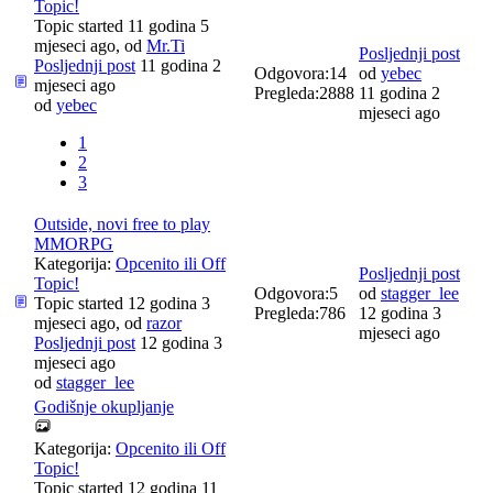
Topic!
Topic started 11 godina 5
mjeseci ago, od
Mr.Ti
Posljednji post
Posljednji post
11 godina 2
Odgovora:
14
od
yebec
mjeseci ago
Pregleda:
2888
11 godina 2
od
yebec
mjeseci ago
1
2
3
Outside, novi free to play
MMORPG
Kategorija:
Opcenito ili Off
Posljednji post
Topic!
Odgovora:
5
od
stagger_lee
Topic started 12 godina 3
Pregleda:
786
12 godina 3
mjeseci ago, od
razor
mjeseci ago
Posljednji post
12 godina 3
mjeseci ago
od
stagger_lee
Godišnje okupljanje
Kategorija:
Opcenito ili Off
Topic!
Topic started 12 godina 11