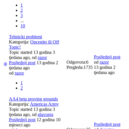
1
2
3
...
10
Tehnicki problemi
Kategorija:
Opcenito ili Off
Topic!
Topic started 13 godina 3
Posljednji post
tjedana ago, od
razor
Odgovora:
6
od
razor
Posljednji post
13 godina 2
Pregleda:
1735
13 godina 2
tjedana ago
tjedana ago
od
razor
1
2
AA4 beta proving grounds
Kategorija:
Americas Army
Topic started 13 godina 3
tjedana ago, od
glavonja
Posljednji post
12 godina 10
Posljednji post
mjeseci ago