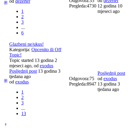
Odgovora:
35
od
dezerter
od
dezerter
Pregleda:
4730
12 godina 10
1
mjeseci ago
2
3
...
6
Glazbeni ne/ukus!
Kategorija:
Opcenito ili Off
Topic!
Topic started 13 godina 2
mjeseci ago, od
exodus
Posljednji post
13 godina 3
Posljednji post
tjedana ago
Odgovora:
75
od
exodus
od
exodus
Pregleda:
8947
13 godina 3
tjedana ago
1
2
3
...
13