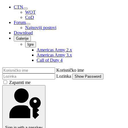
CTN
WOT
CoD
Forum
Najnoviji postovi
Download
Galerije
Igre
Americas Army 2.x
Americas Army 3.x
Call of Duty 4
Korisničko ime
Lozinka
Show Password
Zapamti me
Sign in with a passkey