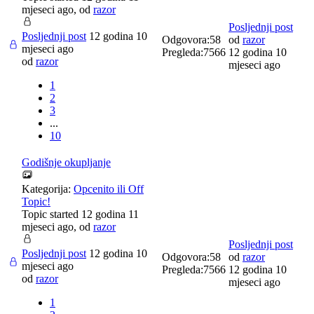
mjeseci ago, od
razor
Posljednji post
Posljednji post
12 godina 10
Odgovora:
58
od
razor
mjeseci ago
Pregleda:
7566
12 godina 10
od
razor
mjeseci ago
1
2
3
...
10
Godišnje okupljanje
Kategorija:
Opcenito ili Off
Topic!
Topic started 12 godina 11
mjeseci ago, od
razor
Posljednji post
Posljednji post
12 godina 10
Odgovora:
58
od
razor
mjeseci ago
Pregleda:
7566
12 godina 10
od
razor
mjeseci ago
1