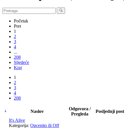
Početak
Pret
1
2
3
4
...
208
Sljedeće
Kraj
1
2
3
4
208
Odgovora /
Naslov
Posljednji post
Pregleda
It's Alive
Kategorija:
Opcenito ili Off