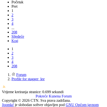
Početak
Pret
1
2
3
4
...
208
Sljedeće
Kraj
1
2
3
4
208
Forum
Profile for stagger_lee
Vrijeme kreiranja stranice: 0.699 sekundi
Pokreće
Kunena Forum
Copyright © 2026 CTN. Sva prava zadržana.
Joomla!
je slobodan softver objavljen pod
GNU Općom javnom