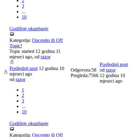
2
3
...
10
Godišnje okupljanje
Kategorija:
Opcenito ili Off
Topic!
Topic started 12 godina 11
mjeseci ago, od
razor
Posljednji post
Posljednji post
12 godina 10
Odgovora:
58
od
razor
mjeseci ago
Pregleda:
7566
12 godina 10
od
razor
mjeseci ago
1
2
3
...
10
Godišnje okupljanje
Kategorija:
Opcenito ili Off