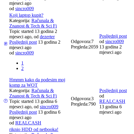
mjeseci ago
od
sincro009
Koji laptop kupit?
Kategorija:
Računala &
Znanost & Tech & Sci Fi
Topic started 13 godina 2
Posljednji post
mjeseci ago, od
dezerter
Odgovora:
7
od
sincro009
Posljednji post
13 godina 2
Pregleda:
2059
13 godina 2
mjeseci ago
mjeseci ago
od
sincro009
1
2
Hmmm kako da podesim moj
komp za WOT
Kategorija:
Računala &
Posljednji post
Znanost & Tech & Sci Fi
od
Odgovora:
3
Topic started 13 godina 6
REALCASH
Pregleda:
790
mjeseci ago, od
sincro009
13 godina 6
Posljednji post
13 godina 6
mjeseci ago
mjeseci ago
od
REALCASH
riknio HDD od netbooka!