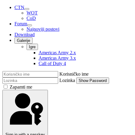
CTN
WOT
CoD
Forum
Najnoviji postovi
Download
Galerije
Igre
Americas Army 2.x
Americas Army 3.x
Call of Duty 4
Korisničko ime
Lozinka
Show Password
Zapamti me
Sign in with a passkey