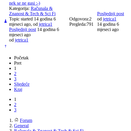
nek se ne gasi :-)
Kategorija:
Računala &
Znanost & Tech & Sci Fi
Posljednji post
Topic started 14 godina 6
Odgovora:
2
od
jetrica1
mjeseci ago, od
jetrica1
Pregleda:
791
14 godina 6
Posljednji post
14 godina 6
mjeseci ago
mjeseci ago
od
jetrica1
Početak
Pret
1
2
3
Sljedeće
Kraj
1
2
3
Forum
General
Računala & Znanost & Tech & Sci Fi