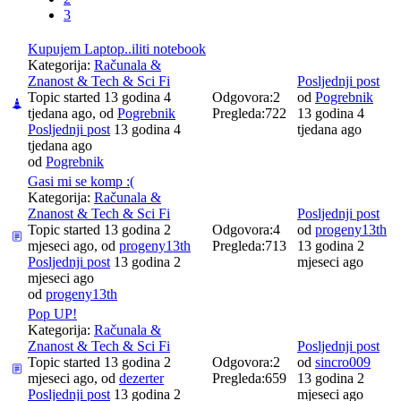
3
Kupujem Laptop..iliti notebook
Kategorija:
Računala &
Znanost & Tech & Sci Fi
Posljednji post
Topic started 13 godina 4
Odgovora:
2
od
Pogrebnik
tjedana ago, od
Pogrebnik
Pregleda:
722
13 godina 4
Posljednji post
13 godina 4
tjedana ago
tjedana ago
od
Pogrebnik
Gasi mi se komp :(
Kategorija:
Računala &
Znanost & Tech & Sci Fi
Posljednji post
Topic started 13 godina 2
Odgovora:
4
od
progeny13th
mjeseci ago, od
progeny13th
Pregleda:
713
13 godina 2
Posljednji post
13 godina 2
mjeseci ago
mjeseci ago
od
progeny13th
Pop UP!
Kategorija:
Računala &
Znanost & Tech & Sci Fi
Posljednji post
Topic started 13 godina 2
Odgovora:
2
od
sincro009
mjeseci ago, od
dezerter
Pregleda:
659
13 godina 2
Posljednji post
13 godina 2
mjeseci ago