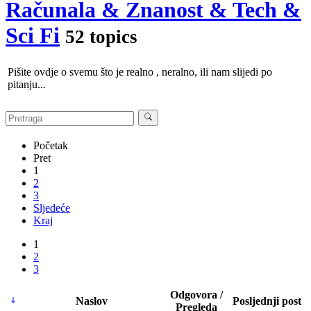
Računala & Znanost & Tech &
Sci Fi
52 topics
Pišite ovdje o svemu što je realno , neralno, ili nam slijedi po
pitanju...
Početak
Pret
1
2
3
Sljedeće
Kraj
1
2
3
Odgovora /
Naslov
Posljednji post
Pregleda