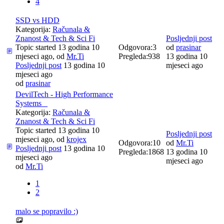
4
SSD vs HDD
Kategorija:
Računala &
Znanost & Tech & Sci Fi
Posljednji post
Topic started 13 godina 10
Odgovora:
3
od
prasinar
mjeseci ago, od
Mr.Ti
Pregleda:
938
13 godina 10
Posljednji post
13 godina 10
mjeseci ago
mjeseci ago
od
prasinar
DevilTech - High Performance
Systems _
Kategorija:
Računala &
Znanost & Tech & Sci Fi
Topic started 13 godina 10
Posljednji post
mjeseci ago, od
krojex
Odgovora:
10
od
Mr.Ti
Posljednji post
13 godina 10
Pregleda:
1868
13 godina 10
mjeseci ago
mjeseci ago
od
Mr.Ti
1
2
malo se popravilo :)