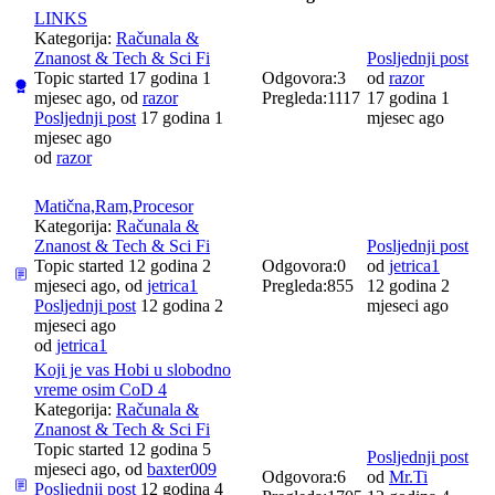
LINKS
Kategorija:
Računala &
Znanost & Tech & Sci Fi
Posljednji post
Topic started 17 godina 1
Odgovora:
3
od
razor
mjesec ago, od
razor
Pregleda:
1117
17 godina 1
Posljednji post
17 godina 1
mjesec ago
mjesec ago
od
razor
Matična,Ram,Procesor
Kategorija:
Računala &
Znanost & Tech & Sci Fi
Posljednji post
Topic started 12 godina 2
Odgovora:
0
od
jetrica1
mjeseci ago, od
jetrica1
Pregleda:
855
12 godina 2
Posljednji post
12 godina 2
mjeseci ago
mjeseci ago
od
jetrica1
Koji je vas Hobi u slobodno
vreme osim CoD 4
Kategorija:
Računala &
Znanost & Tech & Sci Fi
Topic started 12 godina 5
Posljednji post
mjeseci ago, od
baxter009
Odgovora:
6
od
Mr.Ti
Posljednji post
12 godina 4