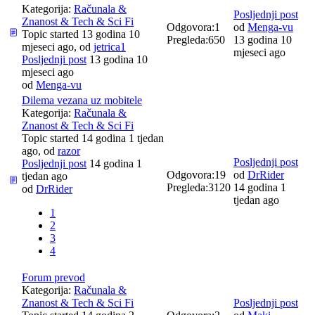
Kategorija:
Računala &
Posljednji post
Znanost & Tech & Sci Fi
Odgovora:
1
od
Menga-vu
Topic started 13 godina 10
Pregleda:
650
13 godina 10
mjeseci ago, od
jetrica1
mjeseci ago
Posljednji post
13 godina 10
mjeseci ago
od
Menga-vu
Dilema vezana uz mobitele
Kategorija:
Računala &
Znanost & Tech & Sci Fi
Topic started 14 godina 1 tjedan
ago, od
razor
Posljednji post
Posljednji post
14 godina 1
Odgovora:
19
od
DrRider
tjedan ago
Pregleda:
3120
14 godina 1
od
DrRider
tjedan ago
1
2
3
4
Forum prevod
Kategorija:
Računala &
Znanost & Tech & Sci Fi
Posljednji post