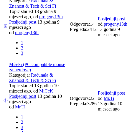
Kategorija:
Računala &
Znanost & Tech & Sci Fi
Topic started 13 godina 9
mjeseci ago, od
progeny13th
Posljednji post
Posljednji post
13 godina 9
Odgovora:
14
od
progeny13th
mjeseci ago
Pregleda:
2412
13 godina 9
od
progeny13th
mjeseci ago
1
2
3
Mišeki (PC compatible mouse
za nerdove)
Kategorija:
Računala &
Znanost & Tech & Sci Fi
Topic started 13 godina 10
mjeseci ago, od
MiCeK
Posljednji post
Posljednji post
13 godina 10
Odgovora:
22
od
Mr.Ti
mjeseci ago
Pregleda:
3286
13 godina 10
od
Mr.Ti
mjeseci ago
1
2
3