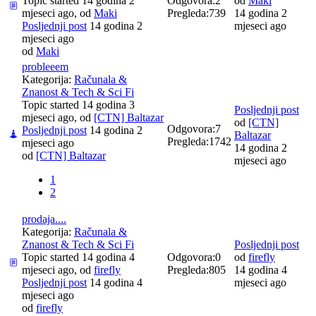
Topic started 14 godina 2
Odgovora:
2
od
Maki
mjeseci ago, od
Maki
Pregleda:
739
14 godina 2
Posljednji post
14 godina 2
mjeseci ago
mjeseci ago
od
Maki
probleeem
Kategorija:
Računala &
Znanost & Tech & Sci Fi
Topic started 14 godina 3
Posljednji post
mjeseci ago, od
[CTN] Baltazar
od
[CTN]
Odgovora:
7
Posljednji post
14 godina 2
Baltazar
Pregleda:
1742
mjeseci ago
14 godina 2
od
[CTN] Baltazar
mjeseci ago
1
2
prodaja....
Kategorija:
Računala &
Znanost & Tech & Sci Fi
Posljednji post
Topic started 14 godina 4
Odgovora:
0
od
firefly
mjeseci ago, od
firefly
Pregleda:
805
14 godina 4
Posljednji post
14 godina 4
mjeseci ago
mjeseci ago
od
firefly