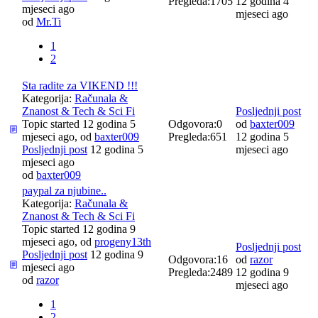
Pregleda:
1705
12 godina 4
mjeseci ago
mjeseci ago
od
Mr.Ti
1
2
Sta radite za VIKEND !!!
Kategorija:
Računala &
Znanost & Tech & Sci Fi
Posljednji post
Topic started 12 godina 5
Odgovora:
0
od
baxter009
mjeseci ago, od
baxter009
Pregleda:
651
12 godina 5
Posljednji post
12 godina 5
mjeseci ago
mjeseci ago
od
baxter009
paypal za njubine..
Kategorija:
Računala &
Znanost & Tech & Sci Fi
Topic started 12 godina 9
mjeseci ago, od
progeny13th
Posljednji post
Posljednji post
12 godina 9
Odgovora:
16
od
razor
mjeseci ago
Pregleda:
2489
12 godina 9
od
razor
mjeseci ago
1
2